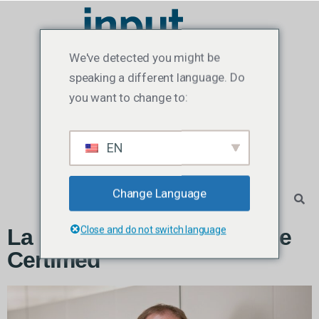
We've detected you might be
speaking a different language. Do
you want to change to:
EN
Change Language
Close and do not switch language
La révolution numérique de
Certimed