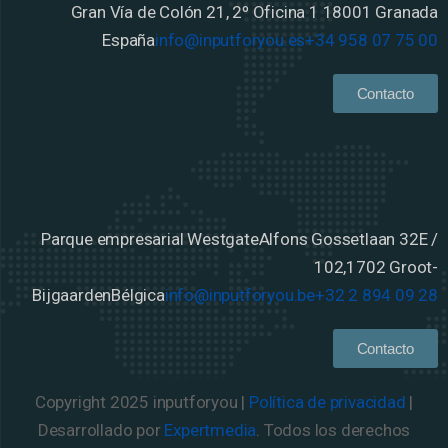
Gran Vía de Colón 21, 2º Oficina 1
18001 Granada
España
info@inputforyou.es
+34 958 07 75 00
Contacto
Parque empresarial Westgate
Alfons Gossetlaan 32E /
102,
1702 Groot-
Bijgaarden
Bélgica
info@inputforyou.be
+32 2 894 09 28
Contacto
Copyright 2025 inputforyou |
Política de privacidad
|
Desarrollado por
Expertmedia
. Todos los derechos