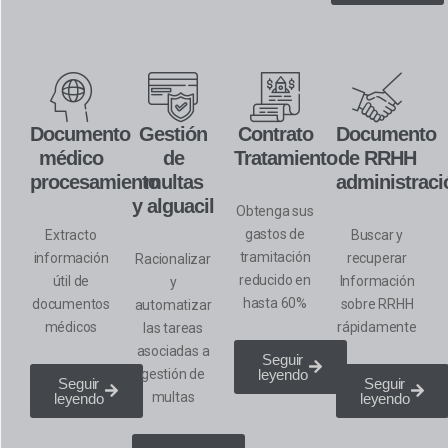
Documento
Gestión
Contrato
Documento
médico
de
Tratamiento
de RRHH
procesamiento
multas
administraci
y alguacil
Obtenga sus
gastos de
Extracto
Buscar y
tramitación
información
recuperar
Racionalizar
reducido en
útil
de
Información
y
hasta 60%
documentos
sobre RRHH
automatizar
médicos
rápidamente
las tareas
asociadas a
Seguir
gestión de
leyendo
Seguir
Seguir
multas
leyendo
leyendo