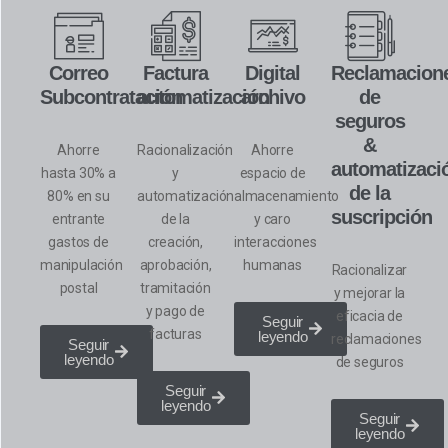
Correo
Factura
Digital
Reclamacion
Subcontratación
automatización
archivo
de
seguros
&
Ahorre
Racionalización
Ahorre
automatizaci
hasta 30% a
y
espacio de
de la
80%
en su
automatización
almacenamiento
suscripción
entrante
de la
y caro
gastos de
creación,
interacciones
manipulación
aprobación,
humanas
Racionalizar
postal
tramitación
y mejorar
la
y pago de
eficacia de
Seguir
facturas
leyendo
reclamaciones
Seguir
leyendo
de seguros
Seguir
leyendo
Seguir
leyendo