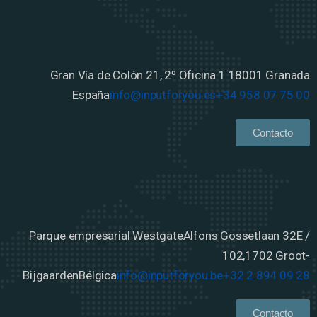
Gran Vía de Colón 21, 2º Oficina 1
18001 Granada
España
info@inputforyou.es
+34 958 07 75 00
Contacto
Parque empresarial Westgate
Alfons Gossetlaan 32E /
102,
1702 Groot-
Bijgaarden
Bélgica
info@inputforyou.be
+32 2 894 09 28
Contacto