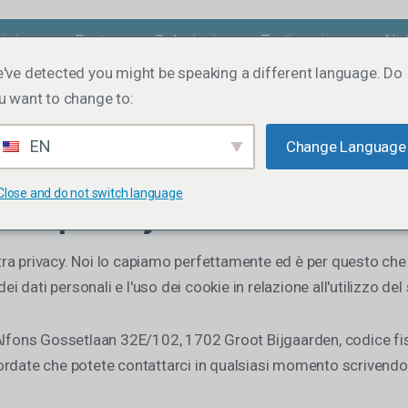
i siamo
Partner
Soluzioni
Testimonianze
Not
've detected you might be speaking a different language. Do
u want to change to:
EN
Change Language
Close and do not switch language
sulla privacy
vostra privacy. Noi lo capiamo perfettamente ed è per questo 
ei dati personali e l'uso dei cookie in relazione all'utilizzo de
 Alfons Gossetlaan 32E/102, 1702 Groot Bijgaarden, codice f
ricordate che potete contattarci in qualsiasi momento scrivendoc