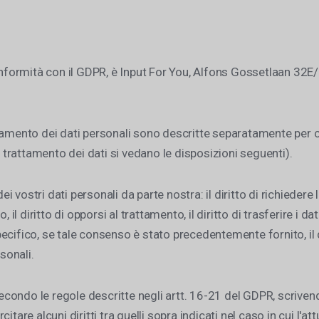
conformità con il GDPR, è Input For You, Alfons Gossetlaan 32E
trattamento dei dati personali sono descritte separatamente per 
l trattamento dei dati si vedano le disposizioni seguenti).
ei vostri dati personali da parte nostra: il diritto di richiedere
il diritto di opporsi al trattamento, il diritto di trasferire i dati
cifico, se tale consenso è stato precedentemente fornito, il di
sonali.
secondo le regole descritte negli artt. 16-21 del GDPR, scrivend
tare alcuni diritti tra quelli sopra indicati nel caso in cui l'at