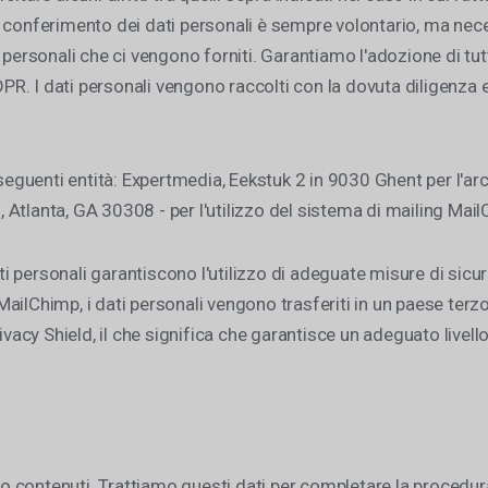
 Il conferimento dei dati personali è sempre volontario, ma nece
 personali che ci vengono forniti. Garantiamo l'adozione di tut
GDPR. I dati personali vengono raccolti con la dovuta diligenz
 seguenti entità: Expertmedia, Eekstuk 2 in 9030 Ghent per l'arc
Atlanta, GA 30308 - per l'utilizzo del sistema di mailing Mai
ati personali garantiscono l'utilizzo di adeguate misure di sicu
a MailChimp, i dati personali vengono trasferiti in un paese ter
y Shield, il che significa che garantisce un adeguato livello 
sso contenuti. Trattiamo questi dati per completare la procedur