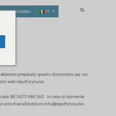
izie
Contatto
IT
che abbiamo preparato questo documento per voi.
l sito web inputforyou.be.
iscale: BE 0473.984.560 . In caso di domande
i un'e-mail all'indirizzo info@inputforyou.be.