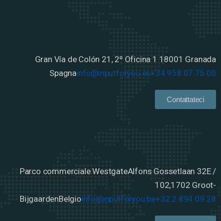
Gran Vía de Colón 21, 2º Oficina 1
18001 Granada
Spagna
info@inputforyou.es
+34 958 07 75 00
Contattateci
Parco commerciale Westgate
Alfons Gossetlaan 32E /
102,
1702 Groot-
Bijgaarden
Belgio
info@inputforyou.be
+32 2 894 09 28