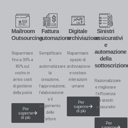
Mailroom
Fattura
Digitale
Sinistri
Outsourcing
automazione
archiviazione
assicurativi
e
automazione
Risparmiare
Semplificare
Risparmiare
della
fino a 30% a
e
spazio di
sottoscrizion
80%
sul
automatizzare
archiviazione
vostro in
la
e costoso
arrivo
costi
creazione,
interazioni
Razionalizzare
di gestione
l'approvazione,
umane
e migliorare
della posta
l'elaborazione
l'efficienza
e il
di
sinistri
Per
pagamento
saperne
assicurativi
Per
di più
delle
saperne
di più
fatture.
Per
saperne