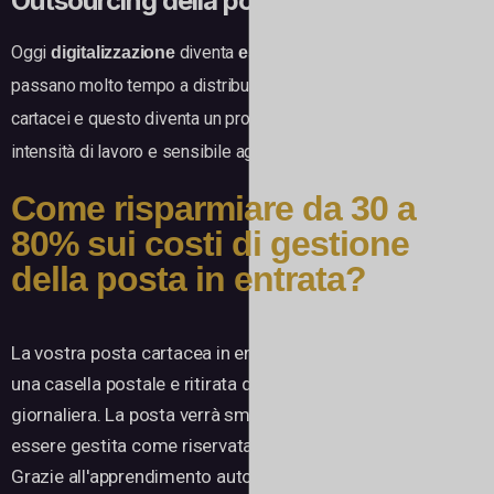
Outsourcing della posta
Oggi
diventa
. Tuttavia, i lavoratori
digitalizzazione
essenziale
passano molto tempo a distribuire ed elaborare i documenti
cartacei e questo diventa un processo costoso, ad alta
intensità di lavoro e sensibile agli errori.
Come risparmiare da 30 a
80% sui costi di gestione
della posta in entrata?
La vostra posta cartacea in entrata sarà reindirizzata a
una casella postale e ritirata da Input For You su base
giornaliera. La posta verrà smistata e digitalizzata, potrà
essere gestita come riservata o restituita fisicamente.
Grazie all'apprendimento automatico e profondo