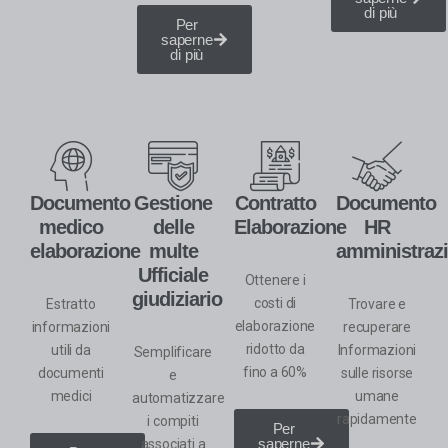
di più
Per
saperne
di più
Documento
Gestione
Contratto
Documento
medico
delle
Elaborazione
HR
elaborazione
multe
amministraz
Ufficiale
Ottenere i
giudiziario
costi di
Estratto
Trovare e
elaborazione
informazioni
recuperare
ridotto da
utili
da
Informazioni
Semplificare
fino a 60%
documenti
sulle risorse
e
medici
umane
automatizzare
rapidamente
i compiti
Per
saperne
associati a