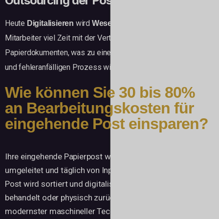
Outsourcing der Poststelle
Heute
wird
. Dennoch verbringen die
Digitalisieren
Wesentlich
Mitarbeiter viel Zeit mit der Verteilung und Bearbeitung von
Papierdokumenten, was zu einem teuren, arbeitsintensiven
und fehleranfälligen Prozess wird.
Wie können Sie 30 bis 80%
an Bearbeitungskosten für
eingehende Post einsparen?
Ihre eingehende Papierpost wird in ein Postfach
umgeleitet und täglich von Input For You abgeholt. Die
Post wird sortiert und digitalisiert, kann als vertraulich
behandelt oder physisch zurückgeschickt werden. Mit
modernster maschineller Technik und Deep Learning wird