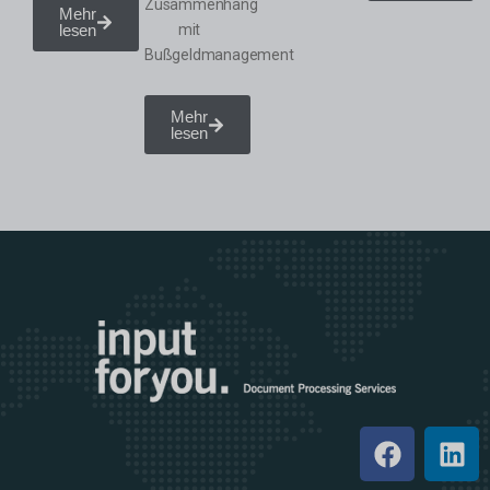
Zusammenhang
Mehr
lesen
mit
Bußgeldmanagement
Mehr
lesen