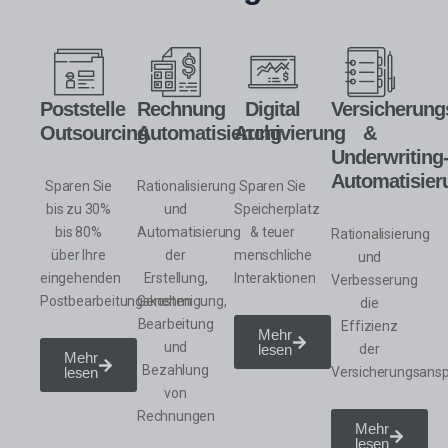
Poststelle
Rechnung
Digital
Versicherun
Outsourcing
Automatisierung
Archivierung
&
Underwriting
Automatisier
Sparen Sie
Rationalisierung
Sparen Sie
bis zu 30%
und
Speicherplatz
bis 80%
Automatisierung
& teuer
Rationalisierung
über Ihre
der
menschliche
und
eingehenden
Erstellung,
Interaktionen
Verbesserung
Postbearbeitungskosten
Genehmigung,
die
Bearbeitung
Effizienz
Mehr
und
lesen
der
Mehr
Bezahlung
lesen
Versicherungsans
von
Rechnungen
Mehr
lesen