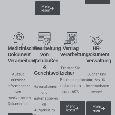
Mehr
lesen
Medizinisches
Bearbeitung
Vertrag
HR-
Dokument
von
Verarbeitung
Dokument
Verarbeitung
Geldbußen
Verwaltung
&
Erhalten Sie
Gerichtsvollzieher
Ihre
Auszug
Suchen und
Bearbeitungskosten
nützliche
abrufen
HR-
reduziert um
Informationen
Informationen
Rationalisieren
bis zu 60%
von
schnell
und
medizinischen
automatisieren
Dokumenten
die
Mehr
Mehr
lesen
Aufgaben im
lesen