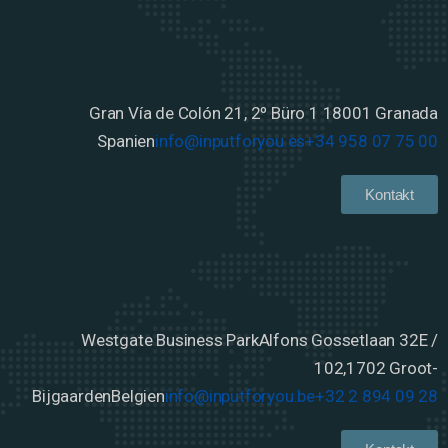
Gran Vía de Colón 21, 2º Büro 1
18001 Granada
Spanien
info@inputforyou.es
+34 958 07 75 00
Kontakt
Westgate Business Park
Alfons Gossetlaan 32E /
102,
1702 Groot-
Bijgaarden
Belgien
info@inputforyou.be
+32 2 894 09 28