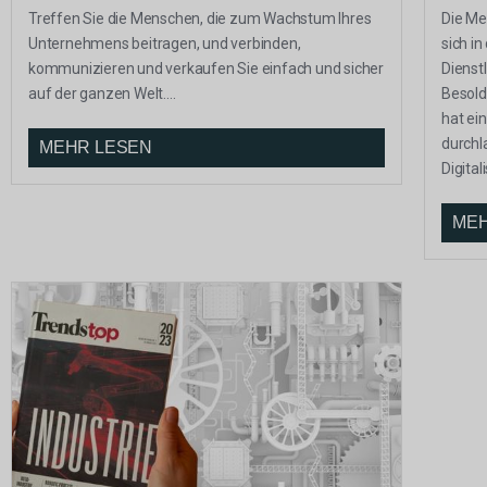
Treffen Sie die Menschen, die zum Wachstum Ihres
Die Me
Unternehmens beitragen, und verbinden,
sich i
kommunizieren und verkaufen Sie einfach und sicher
Dienst
auf der ganzen Welt....
Besol
hat ei
durchl
MEHR LESEN
Digital
MEH