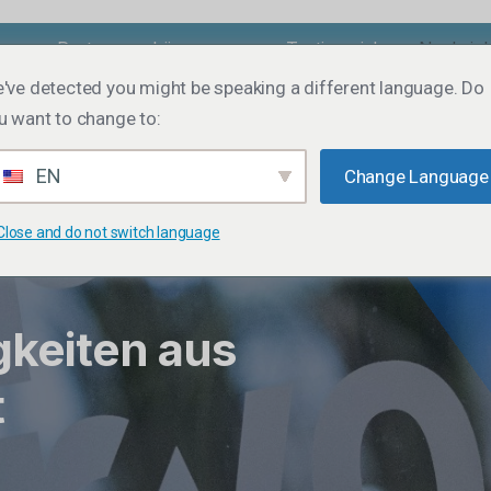
uns
Partner
Lösungen
Testimonials
Nachric
've detected you might be speaking a different language. Do
u want to change to:
EN
Change Language
Close and do not switch language
keiten aus
t