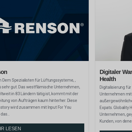
son
Digitaler Wan
Health
 Dem Spezialisten für Lüftungssysteme, ,
s sehr gut. Das westflämische Unternehmen,
Digitalisierung für
ltweit in 83 Ländern tätig ist, kommt mit der
Unternehmen mit 
itung von Aufträgen kaum hinterher. Diese
außergewöhnliche
sstory wird zusammen mit Input For You
Expats. Globality H
 das...
Unternehmen, geg
Kunden, von denen
R LESEN