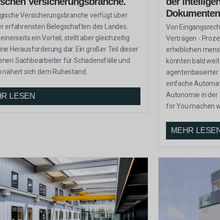
ischen Versicherungsbranche.
der intellige
Dokumentenv
lgische Versicherungsbranche verfügt über
er erfahrensten Belegschaften des Landes.
Von Eingangsrech
 einerseits ein Vorteil, stellt aber gleichzeitig
Verträgen - Proze
ine Herausforderung dar. Ein großer Teil dieser
erheblichen mens
enen Sachbearbeiter für Schadensfälle und
könnten bald wei
n nähert sich dem Ruhestand...
agentenbasierter 
einfache Automati
Autonomie in der
R LESEN
for You machen wir
MEHR LESE