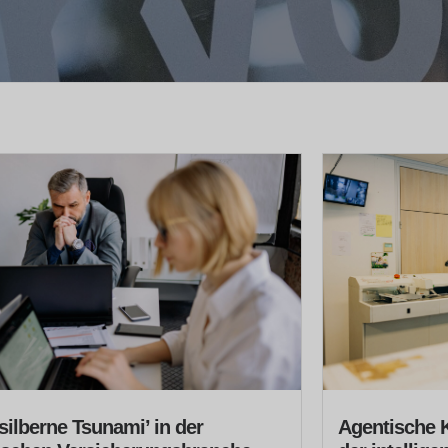
‘silberne Tsunami’ in der
Agentische K