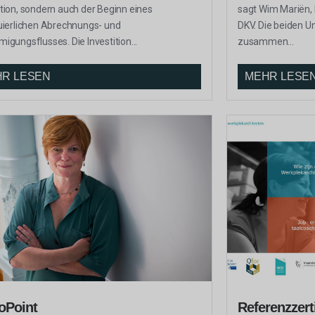
tion, sondern auch der Beginn eines
sagt Wim Mariën, 
uierlichen Abrechnungs- und
DKV. Die beiden U
igungsflusses. Die Investition...
zusammen...
R LESEN
MEHR LESE
oPoint
Referenzzerti