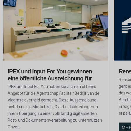
IPEX und Input For You gewinnen
Ren
eine öffentliche Auszeichnung für
Renson
geht e
IPEX und Input For You haben kürzlich ein offenes
das we
Angebot für die Agentschap Facilitair Bedrijf van de
Bearbe
Vlaamse overheid gemacht. Diese Ausschreibung
Erfolg
bietet uns die Möglichkeit, Overheidsabteilungen in
erzielt,
ihrem Übergang zu einer vollständig digitalisierten
Post- und Dokumentenverarbeitung zu unterstützen.
Onze...
MEH