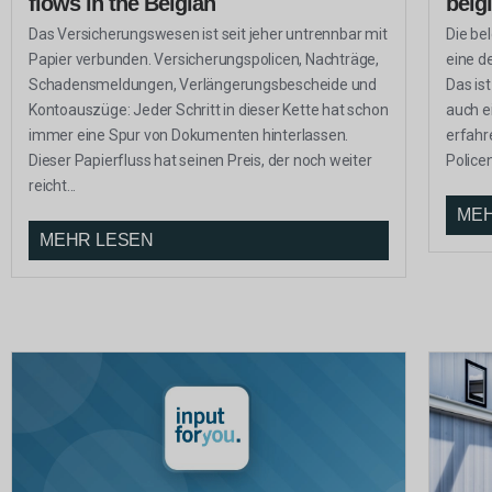
flows in the Belgian
belg
Das Versicherungswesen ist seit jeher untrennbar mit
Die be
Papier verbunden. Versicherungspolicen, Nachträge,
eine d
Schadensmeldungen, Verlängerungsbescheide und
Das ist
Kontoauszüge: Jeder Schritt in dieser Kette hat schon
auch e
immer eine Spur von Dokumenten hinterlassen.
erfahr
Dieser Papierfluss hat seinen Preis, der noch weiter
Police
reicht...
MEH
MEHR LESEN