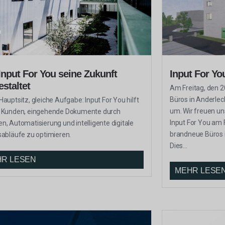
Input For You seine Zukunft
Input For Yo
staltet
Am Freitag, den 20
Büros in Anderlec
Hauptsitz, gleiche Aufgabe: Input For You hilft
um. Wir freuen un
 Kunden, eingehende Dokumente durch
Input For You am F
n, Automatisierung und intelligente digitale
brandneue Büros 
sabläufe zu optimieren.
Dies...
R LESEN
MEHR LESE