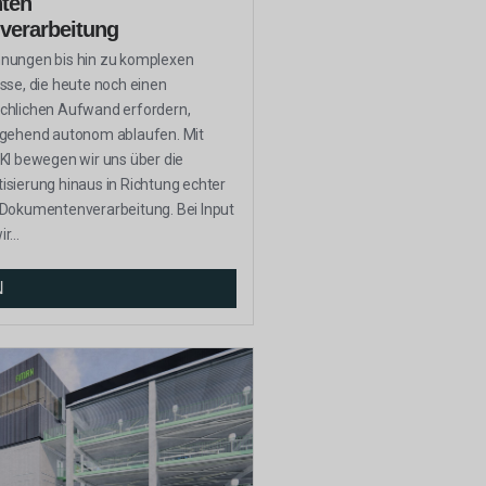
nten
erarbeitung
nungen bis hin zu komplexen
sse, die heute noch einen
chlichen Aufwand erfordern,
tgehend autonom ablaufen. Mit
KI bewegen wir uns über die
sierung hinaus in Richtung echter
 Dokumentenverarbeitung. Bei Input
...
N