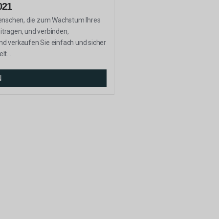
021
Menschen, die zum Wachstum Ihres
tragen, und verbinden,
d verkaufen Sie einfach und sicher
t....
N