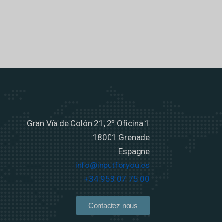
Gran Vía de Colón 21, 2º Oficina 1
18001 Grenade
Espagne
info@inputforyou.es
+34 958 07 75 00
Contactez nous