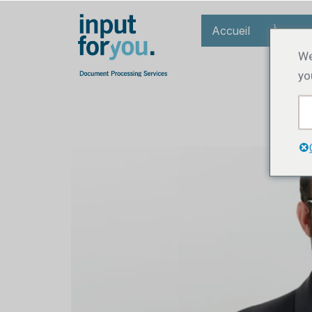
Accueil
À prop
We
yo