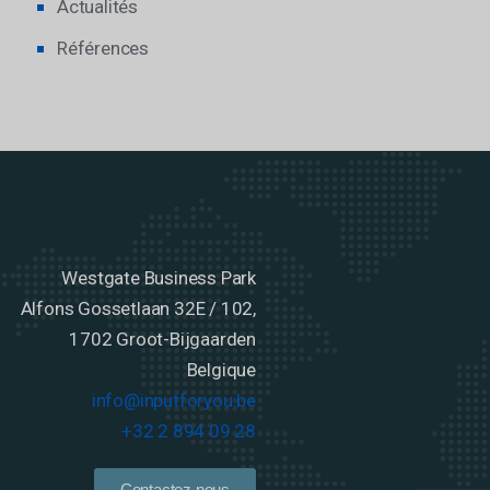
Actualités
Références
Westgate Business Park
Alfons Gossetlaan 32E / 102,
1702 Groot-Bijgaarden
Belgique
info@inputforyou.be
+32 2 894 09 28
Contactez nous