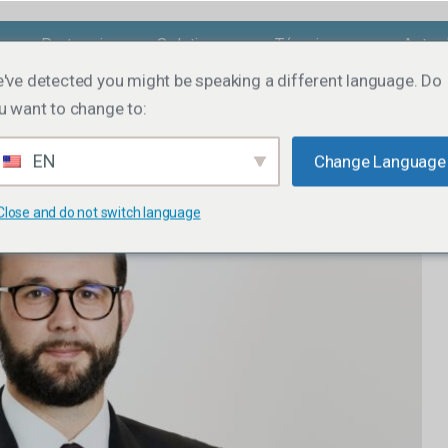
os
Partenaires
Solutions
Témoignages
Actual
've detected you might be speaking a different language. Do
u want to change to:
EN
Change Language
Close and do not switch language