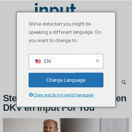
We've detected you might be
speaking a different language. Do
you want to change to:
EN
Change Language
Close and do not switch language
Sterke samenwerking tussen
DKV en Input For You