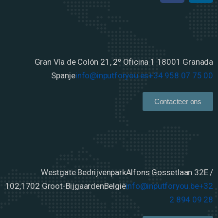
Gran Vía de Colón 21, 2º Oficina 1
18001 Granada
Spanje
info@inputforyou.es
+34 958 07 75 00
Contacteer ons
Westgate Bedrijvenpark
Alfons Gossetlaan 32E /
102,
1702 Groot-Bijgaarden
België
info@inputforyou.be
+32
2 894 09 28