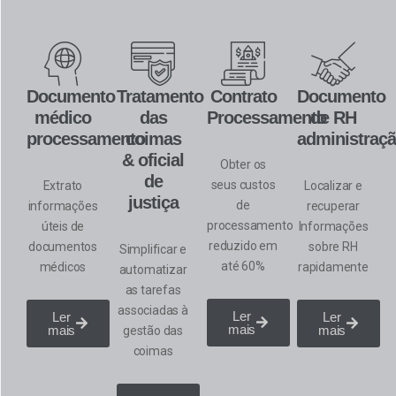
Documento
Tratamento
Contrato
Documento
médico
das
Processamento
de RH
processamento
coimas
administraç
& oficial
Obter os
de
seus custos
Extrato
Localizar e
justiça
de
informações
recuperar
processamento
úteis
de
Informações
reduzido em
documentos
sobre RH
Simplificar e
até 60%
médicos
rapidamente
automatizar
as tarefas
associadas à
Ler
Ler
Ler
mais
mais
mais
gestão das
coimas