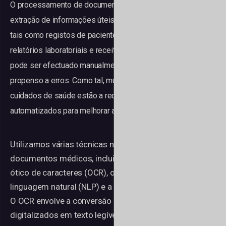
O processamento de documentos médicos envolve a
extração de informações úteis de documentos médicos,
tais como registos de pacientes, históricos médicos,
relatórios laboratoriais e receitas médicas. O processo
pode ser efectuado manualmente, mas pode ser moroso e
propenso a erros. Como tal, muitos prestadores de
cuidados de saúde estão a recorrer a sistemas
automatizados para melhorar a eficiência e a precisão.
Utilizamos várias técnicas no processamento de
documentos médicos, incluindo o reconhecimento
ótico de caracteres (OCR), o processamento de
linguagem natural (NLP) e a aprendizagem automática.
O OCR envolve a conversão de documentos
digitalizados em texto legível por máquina, que pode