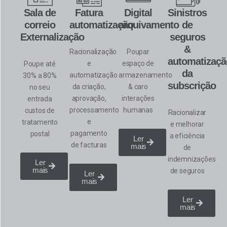
Sala de
Fatura
Digital
Sinistros
correio
automatização
arquivamento
de
Externalização
seguros
&
Racionalização
Poupar
automatizaçã
e
espaço de
Poupe até
da
automatização
armazenamento
30% a 80%
subscrição
da criação,
& caro
no seu
aprovação,
interações
entrada
processamento
humanas
custos de
Racionalizar
e
tratamento
e melhorar
pagamento
postal
a eficiência
Ler
de facturas
mais
de
indemnizações
Ler
mais
de seguros
Ler
mais
Ler
mais