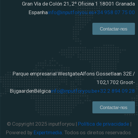
Gran Vía de Colón 21, 2º Oficina 1
18001 Granada
Espanha
info@inputforyou.es
+34 958 07 75 00
Contactar-nos
Parque empresarial Westgate
Alfons Gossetlaan 32E /
102,
1702 Groot-
Bijgaarden
Bélgica
info@inputforyou.be
+32 2 894 09 28
Contactar-nos
© Copyright 2025 inputforyou |
Política de privacidade
|
Powered by
Expertmedia
. Todos os direitos reservados.