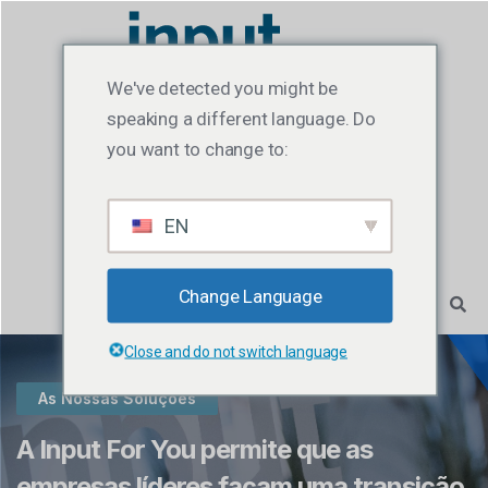
We've detected you might be
speaking a different language. Do
you want to change to:
EN
Change Language
Close and do not switch language
As Nossas Soluções
A Input For You permite que as
empresas líderes façam uma transição