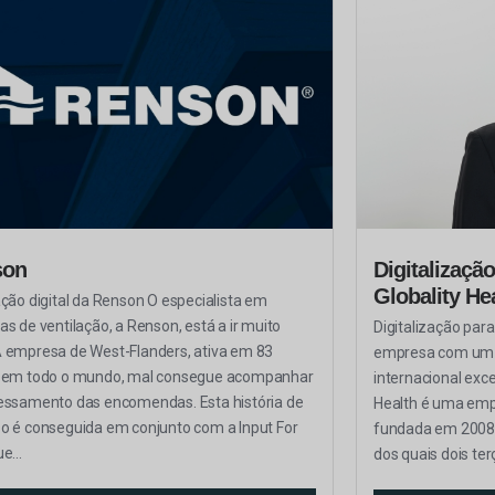
son
Digitalização
Globality He
ação digital da Renson O especialista em
as de ventilação, a Renson, está a ir muito
Digitalização para
 empresa de West-Flanders, ativa em 83
empresa com um o
 em todo o mundo, mal consegue acompanhar
internacional exce
essamento das encomendas. Esta história de
Health é uma emp
o é conseguida em conjunto com a Input For
fundada em 2008,
e...
dos quais dois te