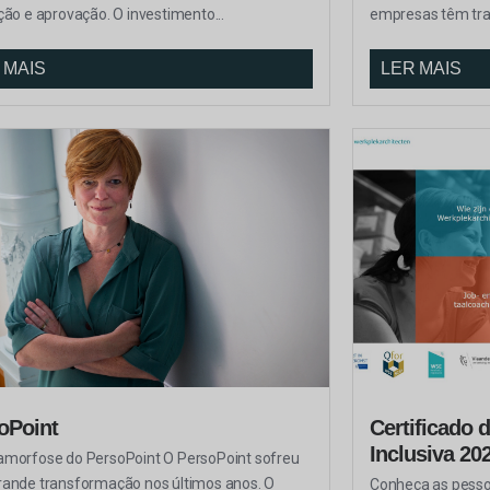
ção e aprovação. O investimento...
empresas têm tra
 MAIS
LER MAIS
oPoint
Certificado 
Inclusiva 20
morfose do PersoPoint O PersoPoint sofreu
ande transformação nos últimos anos. O
Conheça as pesso