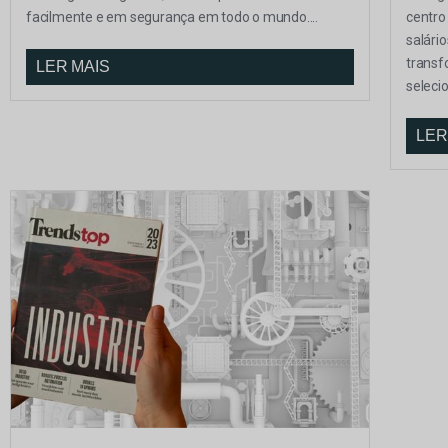
facilmente e em segurança em todo o mundo....
centro
salári
transfo
LER MAIS
selecio
LER