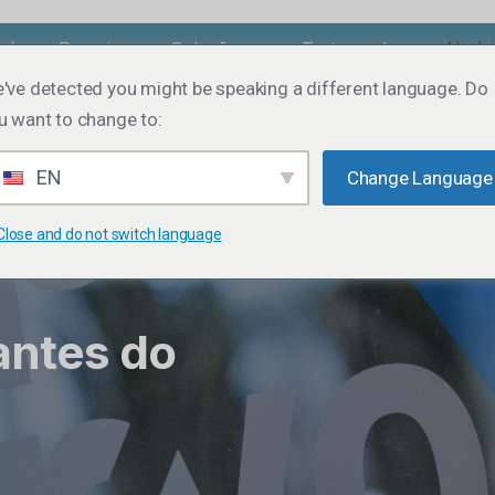
nós
Parceiros
Soluções
Testemunhos
Notíc
've detected you might be speaking a different language. Do
u want to change to:
EN
Change Language
Close and do not switch language
antes do