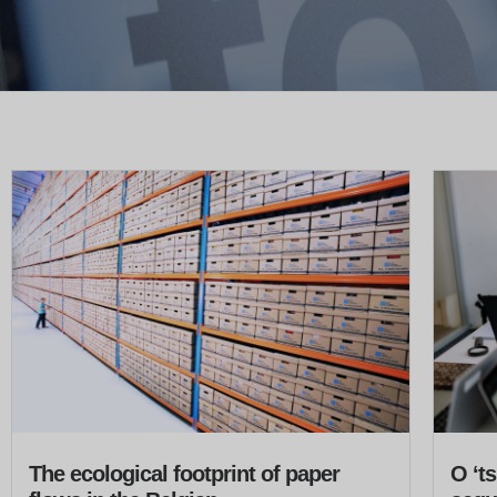
The ecological footprint of paper
O ‘t