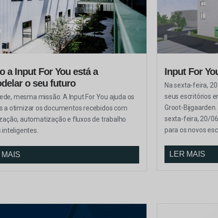
 a Input For You está a
Input For Y
delar o seu futuro
Na sexta-feira, 20
seus escritórios 
ede, mesma missão: A Input For You ajuda os
Groot-Bijgaarden.
es a otimizar os documentos recebidos com
sexta-feira, 20/0
lização, automatização e fluxos de trabalho
para os novos escr
s inteligentes.
LER MAIS
 MAIS