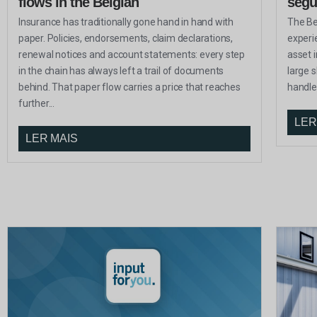
flows in the Belgian
segu
Insurance has traditionally gone hand in hand with
The Be
paper. Policies, endorsements, claim declarations,
experi
renewal notices and account statements: every step
asset i
in the chain has always left a trail of documents
large 
behind. That paper flow carries a price that reaches
handle
further...
LER
LER MAIS