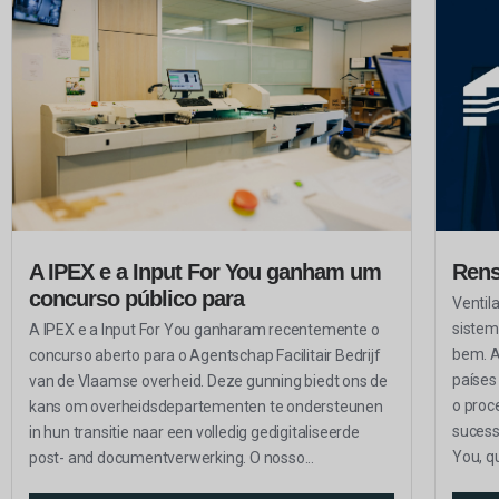
A IPEX e a Input For You ganham um
Ren
concurso público para
Ventil
sistem
A IPEX e a Input For You ganharam recentemente o
bem. A
concurso aberto para o Agentschap Facilitair Bedrijf
países
van de Vlaamse overheid. Deze gunning biedt ons de
o proc
kans om overheidsdepartementen te ondersteunen
sucess
in hun transitie naar een volledig gedigitaliseerde
You, qu
post- and documentverwerking. O nosso...