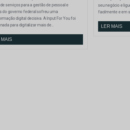
 de serviços para a gestão de pessoal e
seu negócio e lig
os do governo federal sofreu uma
facilmente e em 
rmação digital decisiva. A Input For You foi
nada para digitalizar mais de...
LER MAIS
 MAIS