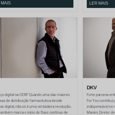
 MAIS
LER MAIS
DKV
ço digital na CERP Quando uma das maiores
Forte parceria ent
as de distribuição farmacêutica decide
For You contribui
-se digital, não só é uma verdadeira revolução,
indispensável no 
ambém marca o início do fluxo contínuo de
Mariën, Diretor d