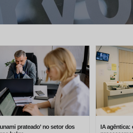
sunami prateado’ no setor dos
IA agêntica: