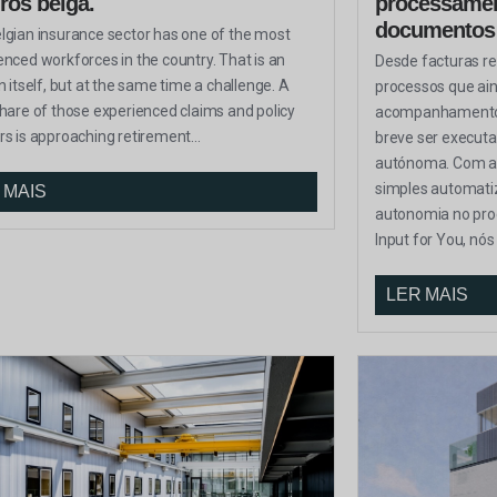
ros belga.
processament
documentos
lgian insurance sector has one of the most
enced workforces in the country. That is an
Desde facturas re
n itself, but at the same time a challenge. A
processos que ai
share of those experienced claims and policy
acompanhamento 
rs is approaching retirement...
breve ser execut
autónoma. Com a I
simples automati
 MAIS
autonomia no pr
Input for You, nós
LER MAIS