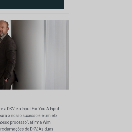
re a DKV e a Input For You A Input
 para o nosso sucesso e é um elo
nosso processo“, afirma Wim
e reclamações da DKV. As duas