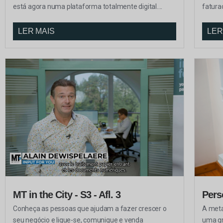
está agora numa plataforma totalmente digital....
fatura
LER MAIS
LER
MT in the City - S3 - Afl. 3
Pers
Conheça as pessoas que ajudam a fazer crescer o
A meta
seu negócio e ligue-se, comunique e venda
uma gr