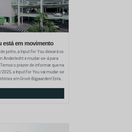
ou está em movimento
 de junho, a Input For You deixará os
em Anderlecht e mudar-se-á para
 Temos o prazer de informar que na
6/2025, a Input For You vai mudar-se
itórios em Groot-Bijgaarden! Esta...