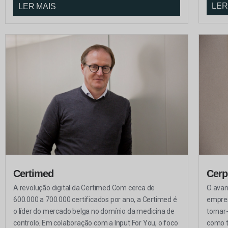
LER
LER MAIS
Certimed
Cerp
A revolução digital da Certimed Com cerca de
O avan
600.000 a 700.000 certificados por ano, a Certimed é
empres
o líder do mercado belga no domínio da medicina de
tornar
controlo. Em colaboração com a Input For You, o foco
como t