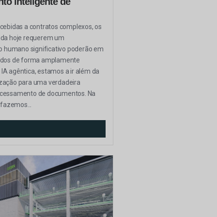
o inteligente de
cebidas a contratos complexos, os
nda hoje requerem um
humano significativo poderão em
ados de forma amplamente
A agêntica, estamos a ir além da
zação para uma verdadeira
ocessamento de documentos. Na
 fazemos...