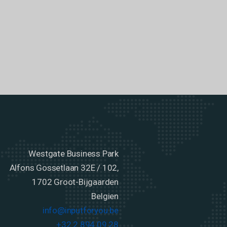
Westgate Business Park
Alfons Gossetlaan 32E / 102,
1702 Groot-Bijgaarden
Belgien
info@inputforyou.be
+32 2 894 09 28