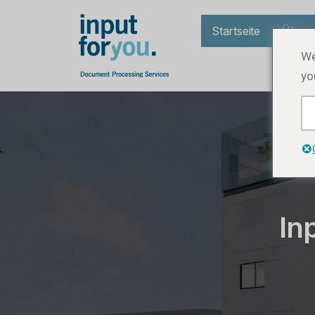
Startseite
Über 
We
yo
In