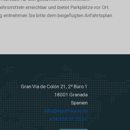
ehrsmitteln erreichbar und bietet Parkplätze vor Ort.
ung entnehmen Sie bitte dem beigefügten Anfahrtsplan.
Gran Vía de Colón 21, 2º Büro 1
18001 Granada
Spanien
info@inputforyou.es
+34 958 07 75 00