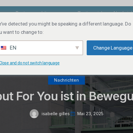
uns
Partner
Lösungen
Testimonials
Nachric
've detected you might be speaking a different language. Do
u want to change to:
EN
Change Language
Close and do not switch language
Nachrichten
put For You ist in Beweg
isabelle gilles
Mai 23, 2025