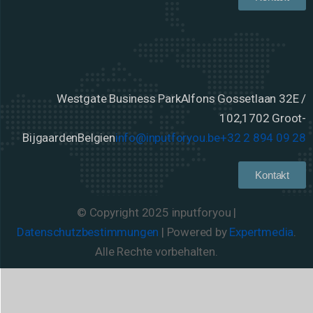
Westgate Business Park
Alfons Gossetlaan 32E /
102,
1702 Groot-
Bijgaarden
Belgien
info@inputforyou.be
+32 2 894 09 28
Kontakt
© Copyright 2025 inputforyou |
Datenschutzbestimmungen
| Powered by
Expertmedia
.
Alle Rechte vorbehalten.