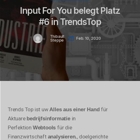
Input For You belegt Platz
#6 in TrendsTop
Thibault
Feb. 10, 2020
Steppe
Trends Top ist uw
für
Alles aus einer Hand
Aktuare
in
bedrijfsinformatie
Perfektion
für die
Webtools
Finanzwirtschaft
, doelgerichte
analysieren.