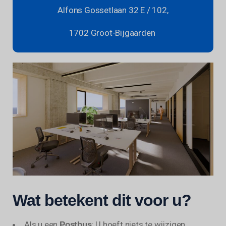
Alfons Gossetlaan 32 E / 102,
1702 Groot-Bijgaarden
Wat betekent dit voor u?
Als u een
: U hoeft niets te wijzigen.
Postbus