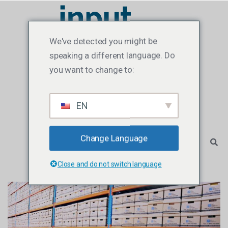
We've detected you might be
speaking a different language. Do
you want to change to:
EN
Change Language
Close and do not switch language